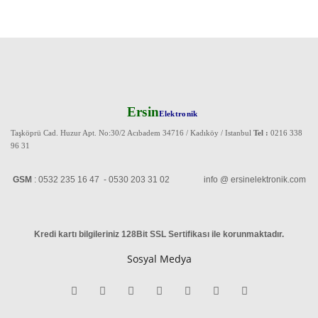
Ersin
Elektronik
Taşköprü Cad. Huzur Apt. No:30/2 Acıbadem 34716 / Kadıköy / Istanbul
Tel :
0216 338
96 31
GSM
: 0532 235 16 47 - 0530 203 31 02 info @ ersinelektronik.com
Kredi kartı bilgileriniz 128Bit SSL Sertifikası ile korunmaktadır
.
Sosyal Medya