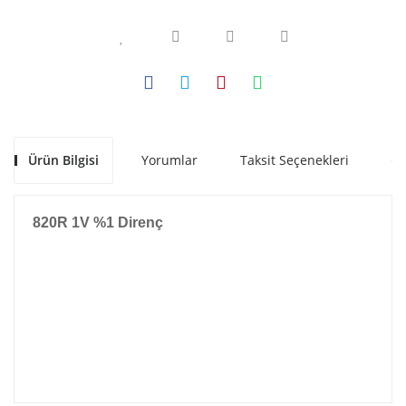
Ürün Bilgisi
Yorumlar
Taksit Seçenekleri
Ön
820R 1V %1 Direnç