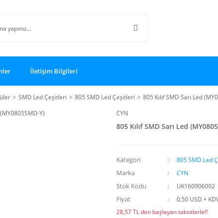
nler
İletişim Bilgileri
üler
SMD Led Çeşitleri
805 SMD Led Çeşitleri
805 Kılıf SMD Sarı Led (M
CYN
805 Kılıf SMD Sarı Led (MY080
Kategori
805 SMD Led Çe
Marka
CYN
Stok Kodu
UK160906002
Fiyat
0,50 USD + KD
28,57 TL den başlayan taksitlerle!!