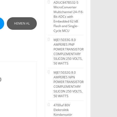
ADUC847BS32-5
MicroConverter
Multichannel 24-/16-
Bit ADCs with
Embedded 62 kB
HEMEN AL
Flash and Single-
Cycle MCU
MJE15033G 8.0
AMPERES PNP
POWER TRANSISTOR
COMPLEMENTARY
SILICON 250 VOLTS,
50 WATTS
MJE15032G 8.0
AMPERES NPN
)
POWER TRANSISTOR
COMPLEMENTARY
SILICON 250 VOLTS,
50 WATTS
4700uf 80V
Elektrolitik
Kondansatör