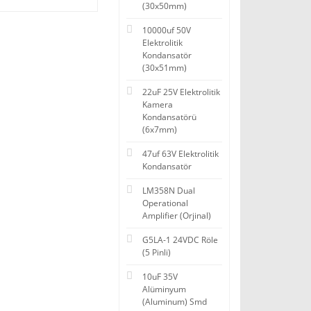
(30x50mm)
10000uf 50V
Elektrolitik
Kondansatör
(30x51mm)
22uF 25V Elektrolitik
Kamera
Kondansatörü
(6x7mm)
47uf 63V Elektrolitik
Kondansatör
LM358N Dual
Operational
Amplifier (Orjinal)
G5LA-1 24VDC Röle
(5 Pinli)
10uF 35V
Alüminyum
(Aluminum) Smd