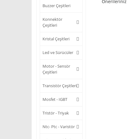
Önerileriniz
Buzzer Çeşitleri
Konnektör
Çeşitleri
Kristal Çeşitleri
Led ve Sürücüler
Motor - Sensör
Çeşitleri
Transistör Çeşitleri
Mosfet - IGBT
Tristör - Triyak
Ntc- Ptc - Varistör