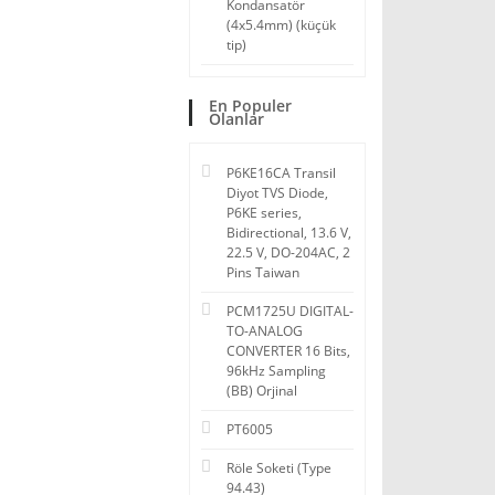
Kondansatör
(4x5.4mm) (küçük
tip)
En Populer
Olanlar
P6KE16CA Transil
Diyot TVS Diode,
P6KE series,
Bidirectional, 13.6 V,
22.5 V, DO-204AC, 2
Pins Taiwan
PCM1725U DIGITAL-
TO-ANALOG
CONVERTER 16 Bits,
96kHz Sampling
(BB) Orjinal
PT6005
Röle Soketi (Type
94.43)