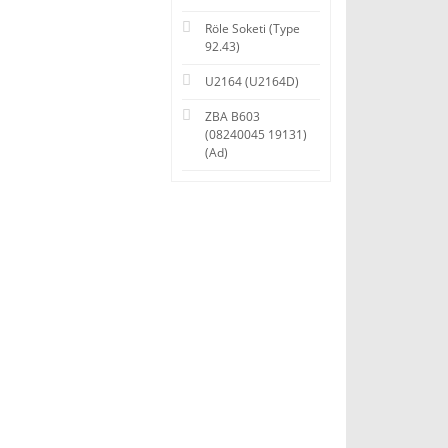
Röle Soketi (Type
92.43)
U2164 (U2164D)
ZBA B603
(08240045 19131)
(Ad)