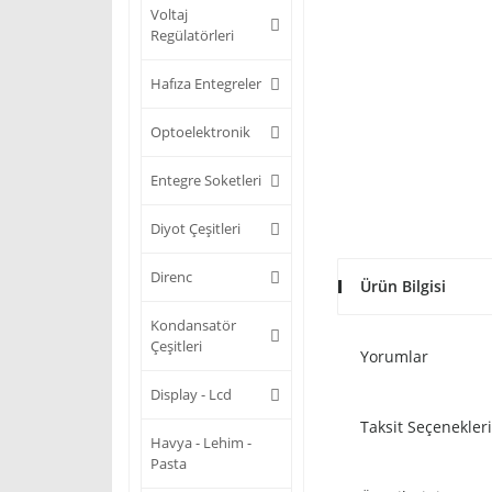
Voltaj
Regülatörleri
Hafıza Entegreler
Optoelektronik
Entegre Soketleri
Diyot Çeşitleri
Direnc
Ürün Bilgisi
Kondansatör
Çeşitleri
Yorumlar
Display - Lcd
Taksit Seçenekleri
Havya - Lehim -
Pasta