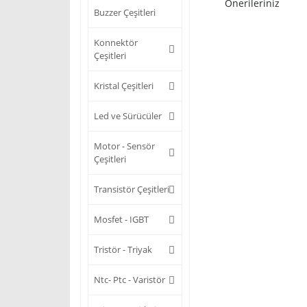
Önerileriniz
Buzzer Çeşitleri
Konnektör
Çeşitleri
Kristal Çeşitleri
Led ve Sürücüler
Motor - Sensör
Çeşitleri
Transistör Çeşitleri
Mosfet - IGBT
Tristör - Triyak
Ntc- Ptc - Varistör