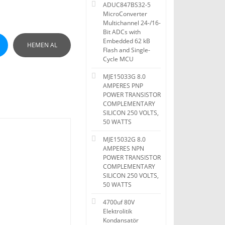
ADUC847BS32-5
MicroConverter
Multichannel 24-/16-
Bit ADCs with
Embedded 62 kB
HEMEN AL
Flash and Single-
Cycle MCU
MJE15033G 8.0
AMPERES PNP
POWER TRANSISTOR
COMPLEMENTARY
SILICON 250 VOLTS,
50 WATTS
MJE15032G 8.0
AMPERES NPN
POWER TRANSISTOR
COMPLEMENTARY
SILICON 250 VOLTS,
50 WATTS
4700uf 80V
Elektrolitik
Kondansatör