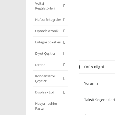
Voltaj
Regülatörleri
Hafıza Entegreler
Optoelektronik
Entegre Soketleri
Diyot Çeşitleri
Direnc
Ürün Bilgisi
Kondansatör
Çeşitleri
Yorumlar
Display - Lcd
Taksit Seçenekleri
Havya - Lehim -
Pasta