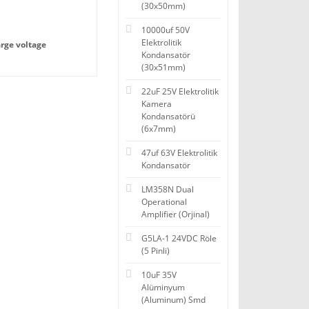
(30x50mm)
10000uf 50V
Elektrolitik
arge voltage
Kondansatör
(30x51mm)
22uF 25V Elektrolitik
Kamera
Kondansatörü
(6x7mm)
47uf 63V Elektrolitik
Kondansatör
LM358N Dual
Operational
Amplifier (Orjinal)
G5LA-1 24VDC Röle
(5 Pinli)
10uF 35V
Alüminyum
(Aluminum) Smd