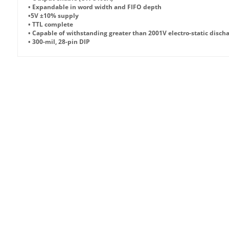
• Expandable in word width and FIFO depth
•5V ±10% supply
• TTL complete
• Capable of withstanding greater than 2001V electro-static disch
• 300-mil, 28-pin DIP