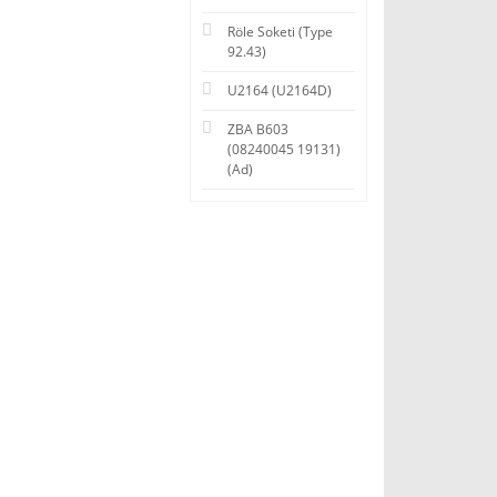
Röle Soketi (Type
92.43)
U2164 (U2164D)
ZBA B603
(08240045 19131)
(Ad)