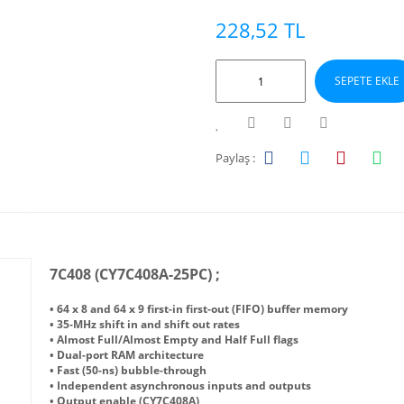
228,52 TL
SEPETE EKLE
Paylaş :
7C408 (CY7C408A-25PC) ;
• 64 x 8 and 64 x 9 first-in first-out (FIFO) buffer memory
• 35-MHz shift in and shift out rates
• Almost Full/Almost Empty and Half Full flags
• Dual-port RAM architecture
• Fast (50-ns) bubble-through
• Independent asynchronous inputs and outputs
• Output enable (CY7C408A)