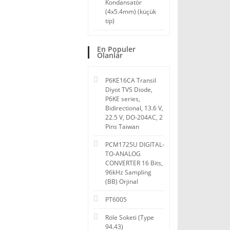
Kondansatör
(4x5.4mm) (küçük
tip)
En Populer
Olanlar
P6KE16CA Transil
Diyot TVS Diode,
P6KE series,
Bidirectional, 13.6 V,
22.5 V, DO-204AC, 2
Pins Taiwan
PCM1725U DIGITAL-
TO-ANALOG
CONVERTER 16 Bits,
96kHz Sampling
(BB) Orjinal
PT6005
Röle Soketi (Type
94.43)