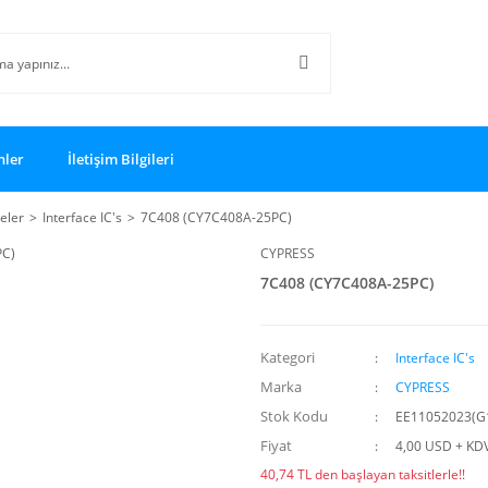
nler
İletişim Bilgileri
reler
Interface IC's
7C408 (CY7C408A-25PC)
CYPRESS
7C408 (CY7C408A-25PC)
Kategori
Interface IC's
Marka
CYPRESS
Stok Kodu
EE11052023(G
Fiyat
4,00 USD + KD
40,74 TL den başlayan taksitlerle!!