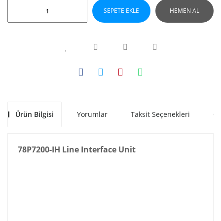
SEPETE EKLE
HEMEN AL
Ürün Bilgisi
Yorumlar
Taksit Seçenekleri
Ön
78P7200-IH Line Interface Unit