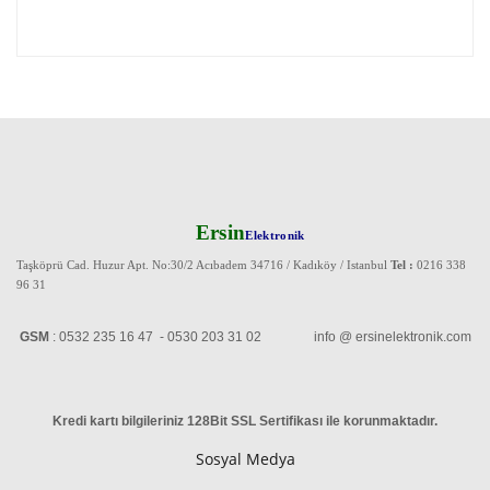
Ersin
Elektronik
Taşköprü Cad. Huzur Apt. No:30/2 Acıbadem 34716 / Kadıköy / Istanbul
Tel :
0216 338
96 31
GSM
: 0532 235 16 47 - 0530 203 31 02 info @ ersinelektronik.com
Kredi kartı bilgileriniz 128Bit SSL Sertifikası ile korunmaktadır
.
Sosyal Medya