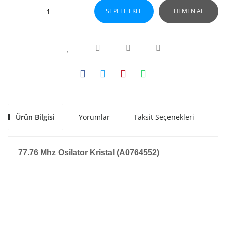
SEPETE EKLE
HEMEN AL
Ürün Bilgisi
Yorumlar
Taksit Seçenekleri
Ön
77.76 Mhz Osilator Kristal (A0764552)