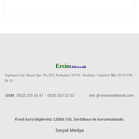
Ersin
Elektronik
Taşköprü Cad. Huzur Apt. No:30/2 Acıbadem 34716 / Kadıköy / Istanbul
Tel :
0216 338
96 31
GSM
: 0532 235 16 47 - 0530 203 31 02 info @ ersinelektronik.com
Kredi kartı bilgileriniz 128Bit SSL Sertifikası ile korunmaktadır
.
Sosyal Medya