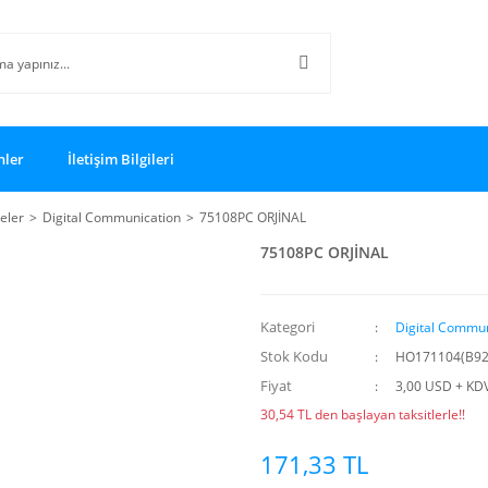
nler
İletişim Bilgileri
reler
Digital Communication
75108PC ORJİNAL
75108PC ORJİNAL
Kategori
Digital Commun
Stok Kodu
HO171104(B92
Fiyat
3,00 USD + KD
30,54 TL den başlayan taksitlerle!!
171,33 TL