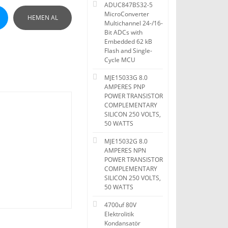
ADUC847BS32-5
MicroConverter
HEMEN AL
Multichannel 24-/16-
Bit ADCs with
Embedded 62 kB
Flash and Single-
Cycle MCU
MJE15033G 8.0
AMPERES PNP
POWER TRANSISTOR
COMPLEMENTARY
SILICON 250 VOLTS,
50 WATTS
MJE15032G 8.0
AMPERES NPN
POWER TRANSISTOR
COMPLEMENTARY
SILICON 250 VOLTS,
50 WATTS
4700uf 80V
Elektrolitik
Kondansatör