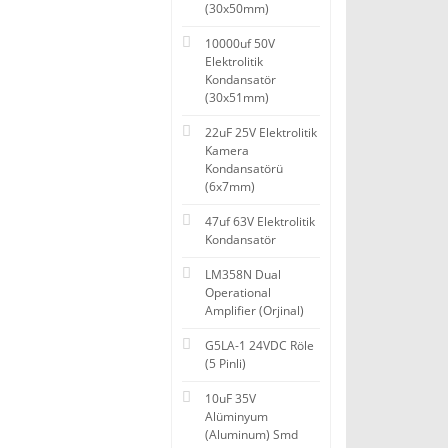
(30x50mm)
10000uf 50V
Elektrolitik
Kondansatör
(30x51mm)
22uF 25V Elektrolitik
Kamera
Kondansatörü
(6x7mm)
47uf 63V Elektrolitik
Kondansatör
LM358N Dual
Operational
Amplifier (Orjinal)
G5LA-1 24VDC Röle
(5 Pinli)
10uF 35V
Alüminyum
(Aluminum) Smd