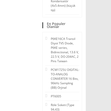
Kondansatör
(4x5.4mm) (küçük
tip)
En Populer
Olanlar
P6KE16CA Transil
Diyot TVS Diode,
P6KE series,
Bidirectional, 13.6 V,
22.5 V, DO-204AC, 2
Pins Taiwan
PCM1725U DIGITAL-
TO-ANALOG
CONVERTER 16 Bits,
96kHz Sampling
(BB) Orjinal
PT6005
Röle Soketi (Type
94.43)