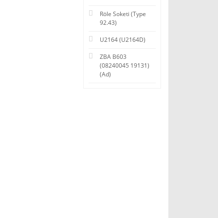
Röle Soketi (Type
92.43)
U2164 (U2164D)
ZBA B603
(08240045 19131)
(Ad)