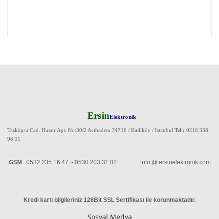
Ersin
Elektronik
Taşköprü Cad. Huzur Apt. No:30/2 Acıbadem 34716 / Kadıköy / Istanbul
Tel :
0216 338
96 31
GSM
: 0532 235 16 47 - 0530 203 31 02 info @ ersinelektronik.com
Kredi kartı bilgileriniz 128Bit SSL Sertifikası ile korunmaktadır
.
Sosyal Medya