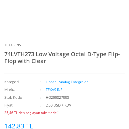
TEXAS INS.
74LVTH273 Low Voltage Octal D-Type Flip-
Flop with Clear
Kategori
Linear - Analog Entegreler
Marka
TEXAS INS.
Stok Kodu
HO200827008
Fiyat
2,50 USD + KDV
25,46 TL den başlayan taksitlerle!!
142,83 TL