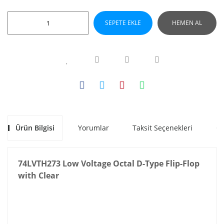
SEPETE EKLE
HEMEN AL
Ürün Bilgisi
Yorumlar
Taksit Seçenekleri
Ön
74LVTH273 Low Voltage Octal D-Type Flip-Flop
with Clear