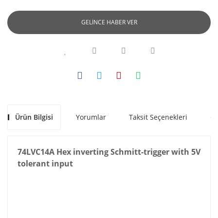
GELİNCE HABER VER
Ürün Bilgisi
Yorumlar
Taksit Seçenekleri
Ön
74LVC14A Hex inverting Schmitt-trigger with 5V
tolerant input