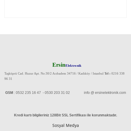
Ersin
Elektronik
Taşköprü Cad. Huzur Apt. No:30/2 Acıbadem 34716 / Kadıköy / Istanbul
Tel :
0216 338
96 31
GSM
: 0532 235 16 47 - 0530 203 31 02 info @ ersinelektronik.com
Kredi kartı bilgileriniz 128Bit SSL Sertifikası ile korunmaktadır
.
Sosyal Medya