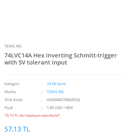
TEXAS INS.
74LVC14A Hex inverting Schmitt-trigger
with 5V tolerant input
Kategori
74 XX Serisi
Marka
TEXAS INS.
Stok Kodu
HO200827006(D53)
Fiyat
1,00 USD + KDV
10,19 TL den başlayan taksitlerle!!
57,13 TL