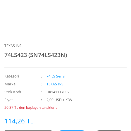
TEXAS INS.
74LS423 (SN74LS423N)
Kategori
74 LS Serisi
Marka
TEXAS INS.
Stok Kodu
UK141117002
Fiyat
2,00 USD + KDV
20,37 TL den başlayan taksitlerle!!
114,26 TL