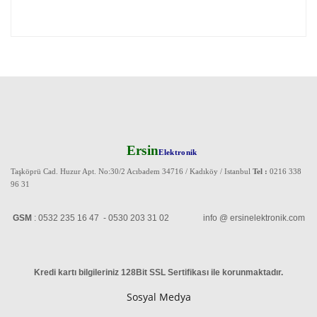
Ersin
Elektronik
Taşköprü Cad. Huzur Apt. No:30/2 Acıbadem 34716 / Kadıköy / Istanbul
Tel :
0216 338
96 31
GSM
: 0532 235 16 47 - 0530 203 31 02 info @ ersinelektronik.com
Kredi kartı bilgileriniz 128Bit SSL Sertifikası ile korunmaktadır
.
Sosyal Medya