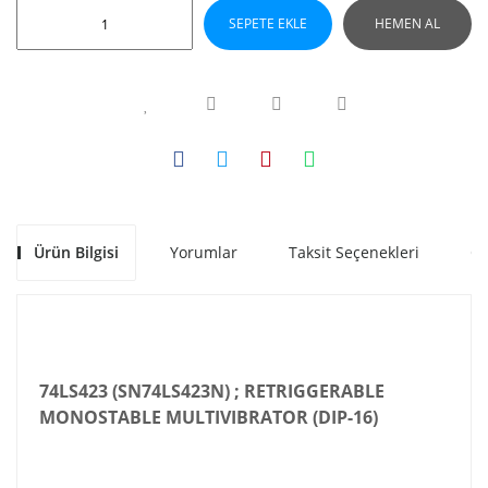
SEPETE EKLE
HEMEN AL
Ürün Bilgisi
Yorumlar
Taksit Seçenekleri
Ön
74LS423 (SN74LS423N) ; RETRIGGERABLE
MONOSTABLE MULTIVIBRATOR (DIP-16)