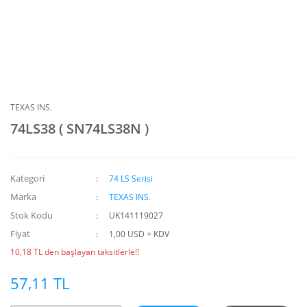
TEXAS INS.
74LS38 ( SN74LS38N )
Kategori
74 LS Serisi
Marka
TEXAS INS.
Stok Kodu
UK141119027
Fiyat
1,00 USD + KDV
10,18 TL den başlayan taksitlerle!!
57,11 TL