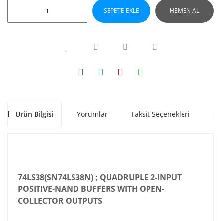
SEPETE EKLE
HEMEN AL
Ürün Bilgisi
Yorumlar
Taksit Seçenekleri
Ön
74LS38(SN74LS38N) ; QUADRUPLE 2-INPUT
POSITIVE-NAND BUFFERS WITH OPEN-
COLLECTOR OUTPUTS