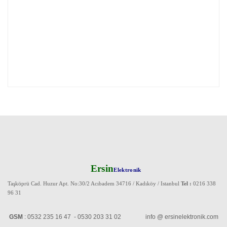
Ersin
Elektronik
Taşköprü Cad. Huzur Apt. No:30/2 Acıbadem 34716 / Kadıköy / Istanbul
Tel :
0216 338
96 31
GSM
: 0532 235 16 47 - 0530 203 31 02 info @ ersinelektronik.com