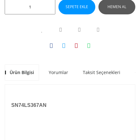
SEPETE EKLE
HEMEN AL
Ürün Bilgisi
Yorumlar
Taksit Seçenekleri
Ön
SN74LS367AN