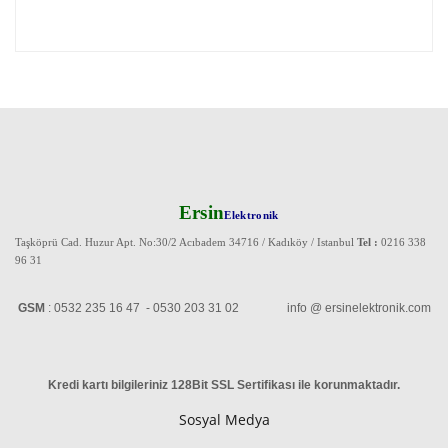
Ersin
Elektronik
Taşköprü Cad. Huzur Apt. No:30/2 Acıbadem 34716 / Kadıköy / Istanbul
Tel :
0216 338
96 31
GSM
: 0532 235 16 47 - 0530 203 31 02 info @ ersinelektronik.com
Kredi kartı bilgileriniz 128Bit SSL Sertifikası ile korunmaktadır
.
Sosyal Medya