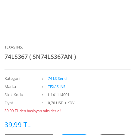
TEXAS INS.
74LS367 ( SN74LS367AN )
Kategori
74 LS Serisi
Marka
TEXAS INS.
Stok Kodu
U141114001
Fiyat
0,70 USD + KDV
39,99 TL den başlayan taksitlerle!!
39,99 TL