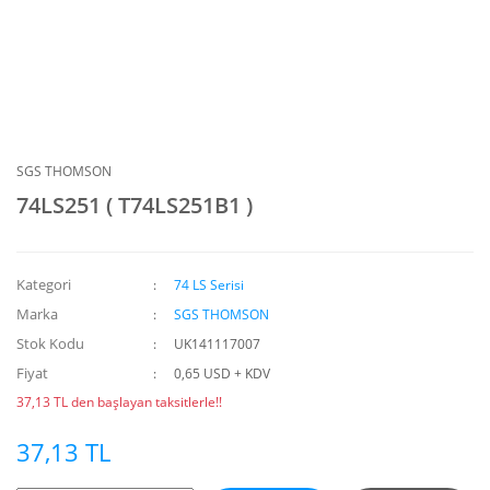
SGS THOMSON
74LS251 ( T74LS251B1 )
Kategori
74 LS Serisi
Marka
SGS THOMSON
Stok Kodu
UK141117007
Fiyat
0,65 USD + KDV
37,13 TL den başlayan taksitlerle!!
37,13 TL