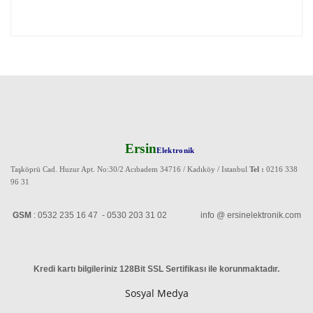
Ersin
Elektronik
Taşköprü Cad. Huzur Apt. No:30/2 Acıbadem 34716 / Kadıköy / Istanbul
Tel :
0216 338
96 31
GSM
: 0532 235 16 47 - 0530 203 31 02 info @ ersinelektronik.com
Kredi kartı bilgileriniz 128Bit SSL Sertifikası ile korunmaktadır
.
Sosyal Medya