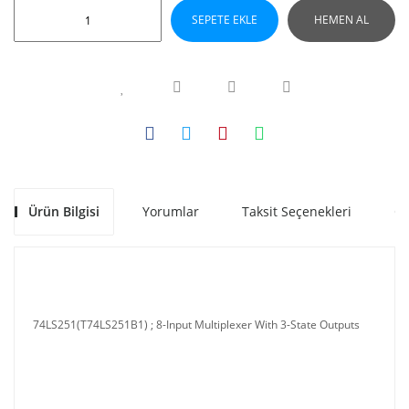
SEPETE EKLE
HEMEN AL
Ürün Bilgisi
Yorumlar
Taksit Seçenekleri
Ön
74LS251(T74LS251B1) ; 8-Input Multiplexer With 3-State Outputs