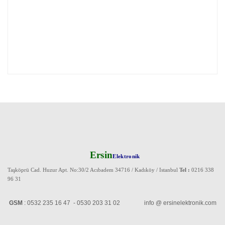
Ersin
Elektronik
Taşköprü Cad. Huzur Apt. No:30/2 Acıbadem 34716 / Kadıköy / Istanbul
Tel :
0216 338
96 31
GSM
: 0532 235 16 47 - 0530 203 31 02 info @ ersinelektronik.com