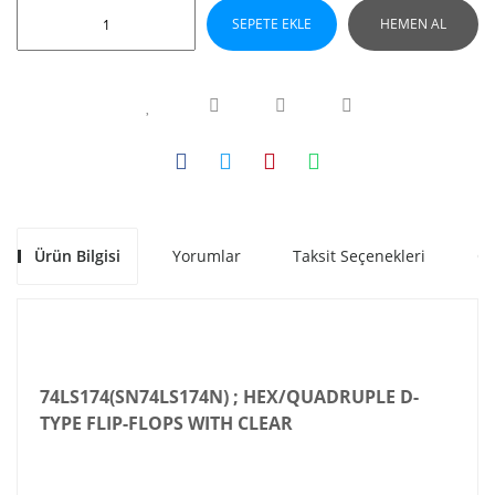
SEPETE EKLE
HEMEN AL
Ürün Bilgisi
Yorumlar
Taksit Seçenekleri
Ön
74LS174(SN74LS174N) ; HEX/QUADRUPLE D-
TYPE FLIP-FLOPS WITH CLEAR