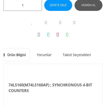
SEPETE EKLE
HEMEN AL
Ürün Bilgisi
Yorumlar
Taksit Seçenekleri
Ön
74LS160(M74LS160AP) ; SYNCHRONOUS 4-BIT
COUNTERS