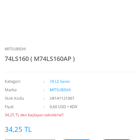
MITSUBISHI
74LS160 ( M74LS160AP )
Kategori
74 LS Serisi
Marka
MITSUBISHI
Stok Kodu
UK141121067
Fiyat
0,60 USD + KDV
34,25 TL den başlayan taksitlerle!!
34,25 TL