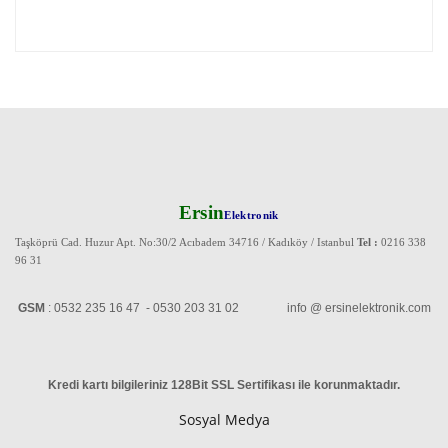
Ersin
Elektronik
Taşköprü Cad. Huzur Apt. No:30/2 Acıbadem 34716 / Kadıköy / Istanbul
Tel :
0216 338
96 31
GSM
: 0532 235 16 47 - 0530 203 31 02 info @ ersinelektronik.com
Kredi kartı bilgileriniz 128Bit SSL Sertifikası ile korunmaktadır
.
Sosyal Medya