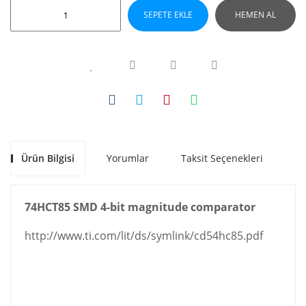
SEPETE EKLE
HEMEN AL
Ürün Bilgisi
Yorumlar
Taksit Seçenekleri
Ön
74HCT85 SMD 4-bit magnitude comparator
http://www.ti.com/lit/ds/symlink/cd54hc85.pdf