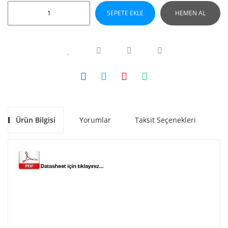
SEPETE EKLE
HEMEN AL
Ürün Bilgisi
Yorumlar
Taksit Seçenekleri
Ön