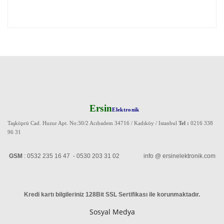
Ersin
Elektronik
Taşköprü Cad. Huzur Apt. No:30/2 Acıbadem 34716 / Kadıköy / Istanbul
Tel :
0216 338
96 31
GSM
: 0532 235 16 47 - 0530 203 31 02 info @ ersinelektronik.com
Kredi kartı bilgileriniz 128Bit SSL Sertifikası ile korunmaktadır
.
Sosyal Medya