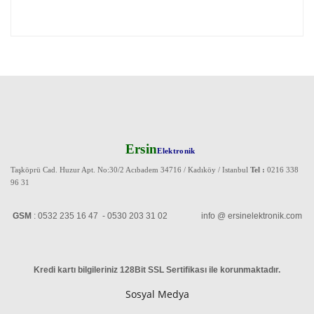
Ersin
Elektronik
Taşköprü Cad. Huzur Apt. No:30/2 Acıbadem 34716 / Kadıköy / Istanbul
Tel :
0216 338
96 31
GSM
: 0532 235 16 47 - 0530 203 31 02 info @ ersinelektronik.com
Kredi kartı bilgileriniz 128Bit SSL Sertifikası ile korunmaktadır
.
Sosyal Medya