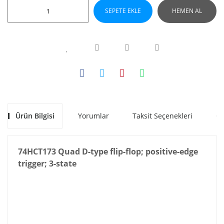
SEPETE EKLE
HEMEN AL
Ürün Bilgisi
Yorumlar
Taksit Seçenekleri
Ön
74HCT173 Quad D-type flip-flop; positive-edge
trigger; 3-state