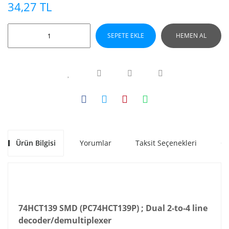
34,27 TL
SEPETE EKLE
HEMEN AL
Ürün Bilgisi
Yorumlar
Taksit Seçenekleri
Ön
74HCT139 SMD (PC74HCT139P) ; Dual 2-to-4 line
decoder/demultiplexer