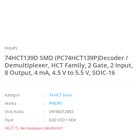
PHILIPS
74HCT139D SMD (PC74HCT139P)Decoder /
Demultiplexer, HCT Family, 2 Gate, 2 Input,
8 Output, 4 mA, 4.5 V to 5.5 V, SOIC-16
Kategori
74 HCT Serisi
Marka
PHILIPS
Stok Kodu
UK180312003
Fiyat
0,60 USD + KDV
34,27 TL den başlayan taksitlerle!!