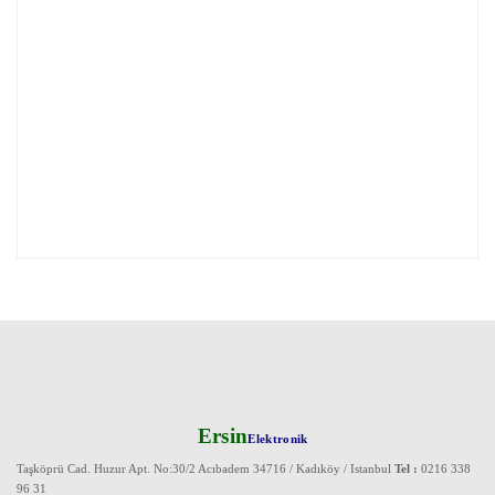
Ersin
Elektronik
Taşköprü Cad. Huzur Apt. No:30/2 Acıbadem 34716 / Kadıköy / Istanbul
Tel :
0216 338
96 31