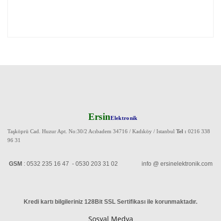
Ersin
Elektronik
Taşköprü Cad. Huzur Apt. No:30/2 Acıbadem 34716 / Kadıköy / Istanbul
Tel :
0216 338
96 31
GSM
: 0532 235 16 47 - 0530 203 31 02 info @ ersinelektronik.com
Kredi kartı bilgileriniz 128Bit SSL Sertifikası ile korunmaktadır
.
Sosyal Medya