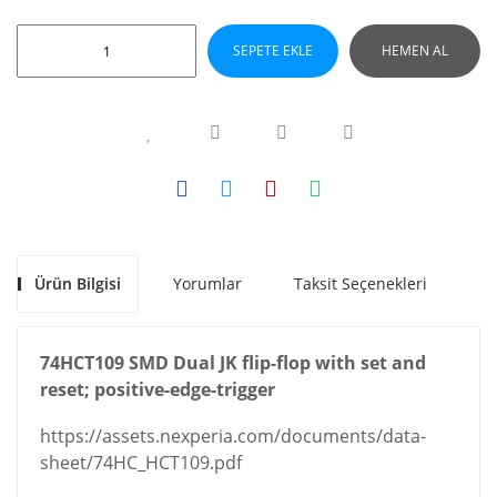
SEPETE EKLE
HEMEN AL
Ürün Bilgisi
Yorumlar
Taksit Seçenekleri
Ön
74HCT109 SMD Dual JK flip-flop with set and
reset; positive-edge-trigger
https://assets.nexperia.com/documents/data-
sheet/74HC_HCT109.pdf