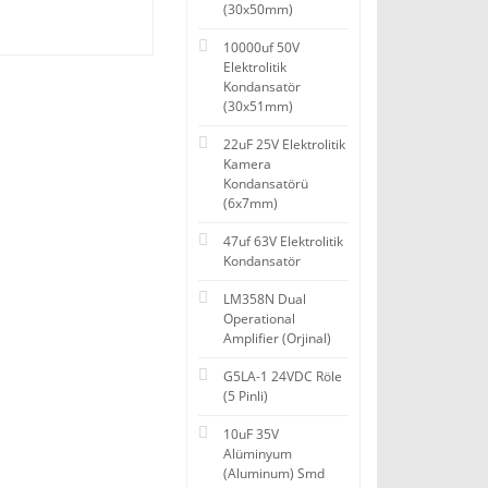
(30x50mm)
10000uf 50V
Elektrolitik
Kondansatör
(30x51mm)
22uF 25V Elektrolitik
Kamera
Kondansatörü
(6x7mm)
47uf 63V Elektrolitik
Kondansatör
LM358N Dual
Operational
Amplifier (Orjinal)
G5LA-1 24VDC Röle
(5 Pinli)
10uF 35V
Alüminyum
(Aluminum) Smd