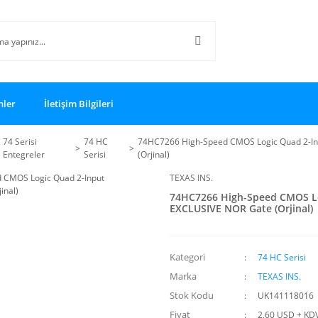
nler
İletişim Bilgileri
74 Serisi
74 HC
74HC7266 High-Speed CMOS Logic Quad 2-I
Entegreler
Serisi
(Orjinal)
TEXAS INS.
74HC7266 High-Speed CMOS Lo
EXCLUSIVE NOR Gate (Orjinal)
Kategori
74 HC Serisi
Marka
TEXAS INS.
Stok Kodu
UK141118016
Fiyat
2,60 USD + KD