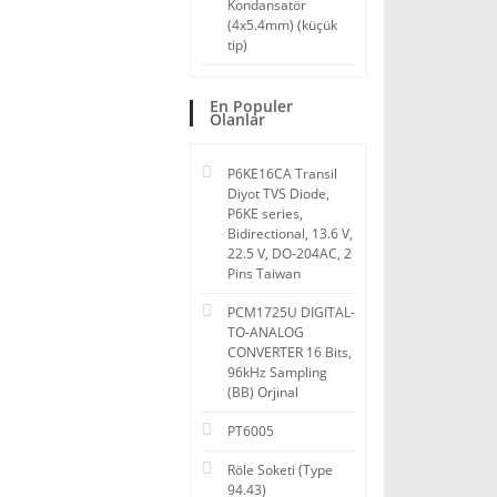
Kondansatör
(4x5.4mm) (küçük
tip)
En Populer
Olanlar
P6KE16CA Transil
Diyot TVS Diode,
P6KE series,
Bidirectional, 13.6 V,
22.5 V, DO-204AC, 2
Pins Taiwan
PCM1725U DIGITAL-
TO-ANALOG
CONVERTER 16 Bits,
96kHz Sampling
(BB) Orjinal
PT6005
Röle Soketi (Type
94.43)