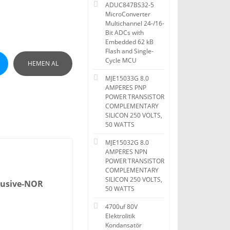
ADUC847BS32-5
MicroConverter
Multichannel 24-/16-
Bit ADCs with
Embedded 62 kB
Flash and Single-
Cycle MCU
HEMEN AL
MJE15033G 8.0
AMPERES PNP
POWER TRANSISTOR
COMPLEMENTARY
SILICON 250 VOLTS,
50 WATTS
MJE15032G 8.0
AMPERES NPN
POWER TRANSISTOR
COMPLEMENTARY
SILICON 250 VOLTS,
lusive-NOR
50 WATTS
4700uf 80V
Elektrolitik
Kondansatör