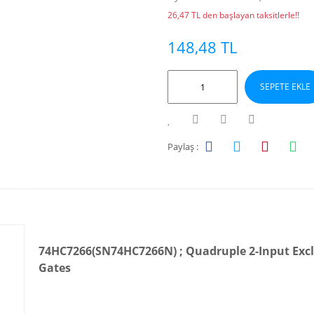
26,47 TL den başlayan taksitlerle!!
148,48 TL
SEPETE EKLE
Paylaş :
74HC7266(SN74HC7266N) ; Quadruple 2-Input Exc
Gates