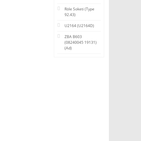
Röle Soketi (Type
92.43)
U2164 (U2164D)
ZBA B603
(08240045 19131)
(Ad)