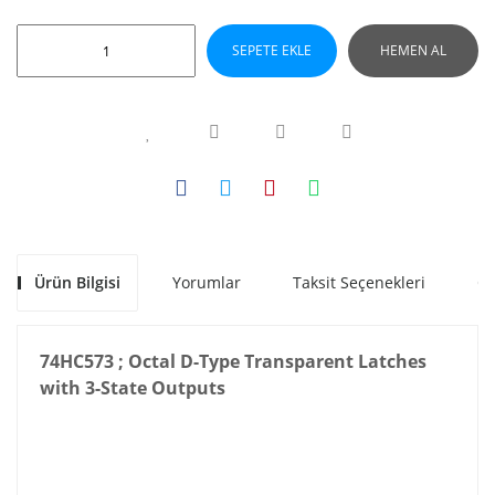
SEPETE EKLE
HEMEN AL
Ürün Bilgisi
Yorumlar
Taksit Seçenekleri
Ön
74HC573 ; Octal D-Type Transparent Latches
with 3-State Outputs