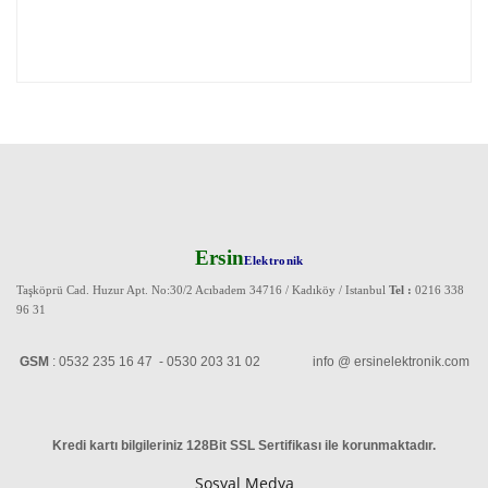
Ersin
Elektronik
Taşköprü Cad. Huzur Apt. No:30/2 Acıbadem 34716 / Kadıköy / Istanbul
Tel :
0216 338
96 31
GSM
: 0532 235 16 47 - 0530 203 31 02 info @ ersinelektronik.com
Kredi kartı bilgileriniz 128Bit SSL Sertifikası ile korunmaktadır
.
Sosyal Medya