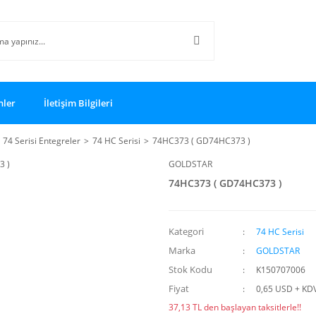
nler
İletişim Bilgileri
74 Serisi Entegreler
74 HC Serisi
74HC373 ( GD74HC373 )
GOLDSTAR
74HC373 ( GD74HC373 )
Kategori
74 HC Serisi
Marka
GOLDSTAR
Stok Kodu
K150707006
Fiyat
0,65 USD + KD
37,13 TL den başlayan taksitlerle!!