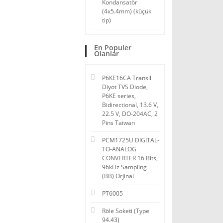
Kondansatör
(4x5.4mm) (küçük
tip)
En Populer
Olanlar
P6KE16CA Transil
Diyot TVS Diode,
P6KE series,
Bidirectional, 13.6 V,
22.5 V, DO-204AC, 2
Pins Taiwan
PCM1725U DIGITAL-
TO-ANALOG
CONVERTER 16 Bits,
96kHz Sampling
(BB) Orjinal
PT6005
Röle Soketi (Type
94.43)