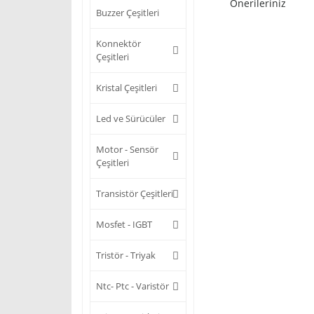
Önerileriniz
Buzzer Çeşitleri
Konnektör
Çeşitleri
Kristal Çeşitleri
Led ve Sürücüler
Motor - Sensör
Çeşitleri
Transistör Çeşitleri
Mosfet - IGBT
Tristör - Triyak
Ntc- Ptc - Varistör