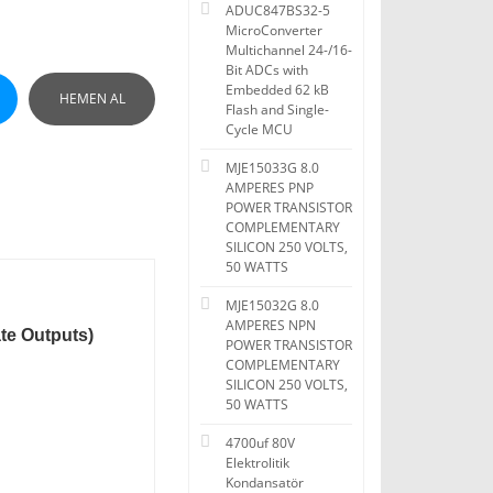
ADUC847BS32-5
MicroConverter
Multichannel 24-/16-
Bit ADCs with
Embedded 62 kB
HEMEN AL
Flash and Single-
Cycle MCU
MJE15033G 8.0
AMPERES PNP
POWER TRANSISTOR
COMPLEMENTARY
SILICON 250 VOLTS,
50 WATTS
MJE15032G 8.0
AMPERES NPN
ate Outputs)
POWER TRANSISTOR
COMPLEMENTARY
SILICON 250 VOLTS,
50 WATTS
4700uf 80V
Elektrolitik
Kondansatör