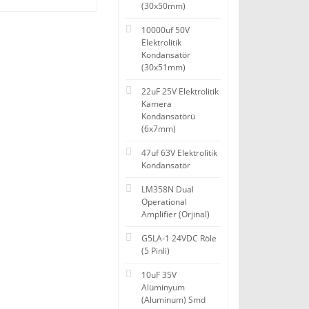
(30x50mm)
10000uf 50V
Elektrolitik
Kondansatör
(30x51mm)
22uF 25V Elektrolitik
Kamera
Kondansatörü
(6x7mm)
47uf 63V Elektrolitik
Kondansatör
LM358N Dual
Operational
Amplifier (Orjinal)
G5LA-1 24VDC Röle
(5 Pinli)
10uF 35V
Alüminyum
(Aluminum) Smd