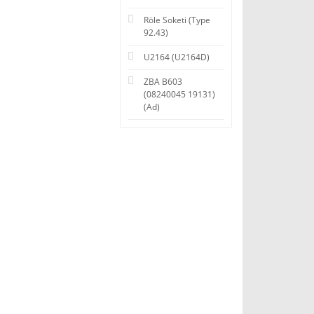
Röle Soketi (Type
92.43)
U2164 (U2164D)
ZBA B603
(08240045 19131)
(Ad)