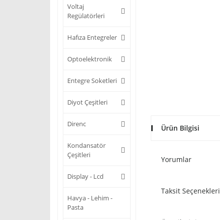
Voltaj
Regülatörleri
Hafıza Entegreler
Optoelektronik
Entegre Soketleri
Diyot Çeşitleri
Direnc
Ürün Bilgisi
Kondansatör
Çeşitleri
Yorumlar
Display - Lcd
Taksit Seçenekleri
Havya - Lehim -
Pasta