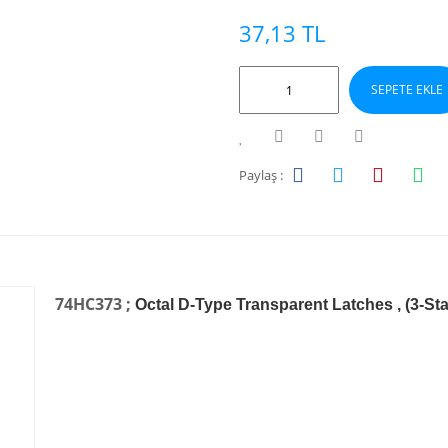
37,13 TL
SEPETE EKLE
Paylaş :
74HC373 ;
Octal D-Type Transparent Latches , (3-St