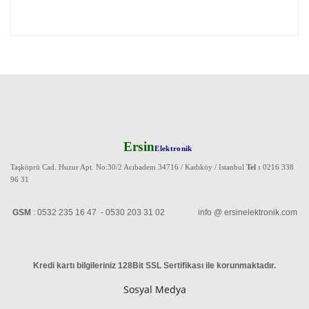
Ersin
Elektronik
Taşköprü Cad. Huzur Apt. No:30/2 Acıbadem 34716 / Kadıköy / Istanbul
Tel :
0216 338
96 31
GSM
: 0532 235 16 47 - 0530 203 31 02 info @ ersinelektronik.com
Kredi kartı bilgileriniz 128Bit SSL Sertifikası ile korunmaktadır
.
Sosyal Medya