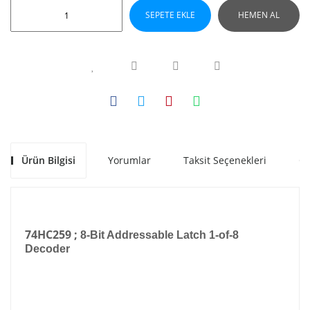
SEPETE EKLE
HEMEN AL
Ürün Bilgisi
Yorumlar
Taksit Seçenekleri
Ön
74HC259 ;
8-Bit Addressable Latch 1-of-8
Decoder