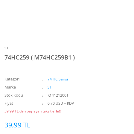
ST
74HC259 ( M74HC259B1 )
Kategori
74 HC Serisi
Marka
ST
Stok Kodu
K141212001
Fiyat
0,70 USD + KDV
39,99 TL den başlayan taksitlerle!!
39,99 TL