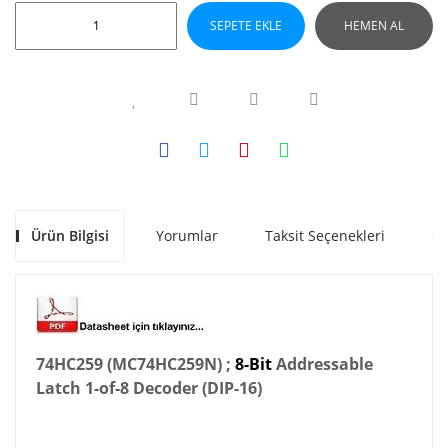
SEPETE EKLE
HEMEN AL
Ürün Bilgisi
Yorumlar
Taksit Seçenekleri
Ön
74HC259 (MC74HC259N) ;
8-Bit
Addressable
Latch 1-of-8
Decoder (DIP-16)