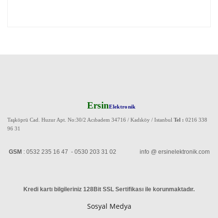
Ersin
Elektronik
Taşköprü Cad. Huzur Apt. No:30/2 Acıbadem 34716 / Kadıköy / Istanbul
Tel :
0216 338
96 31
GSM
: 0532 235 16 47 - 0530 203 31 02 info @ ersinelektronik.com
Kredi kartı bilgileriniz 128Bit SSL Sertifikası ile korunmaktadır
.
Sosyal Medya