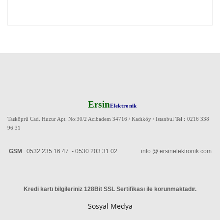
Ersin
Elektronik
Taşköprü Cad. Huzur Apt. No:30/2 Acıbadem 34716 / Kadıköy / Istanbul
Tel :
0216 338
96 31
GSM
: 0532 235 16 47 - 0530 203 31 02 info @ ersinelektronik.com
Kredi kartı bilgileriniz 128Bit SSL Sertifikası ile korunmaktadır
.
Sosyal Medya