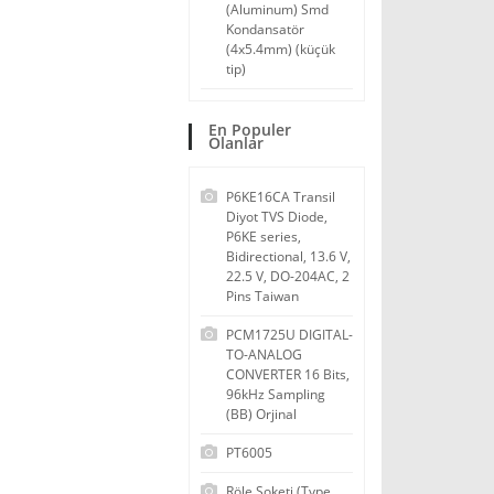
(Aluminum) Smd
Kondansatör
(4x5.4mm) (küçük
tip)
En Populer
Olanlar
P6KE16CA Transil
Diyot TVS Diode,
P6KE series,
Bidirectional, 13.6 V,
22.5 V, DO-204AC, 2
Pins Taiwan
PCM1725U DIGITAL-
TO-ANALOG
CONVERTER 16 Bits,
96kHz Sampling
(BB) Orjinal
PT6005
Röle Soketi (Type