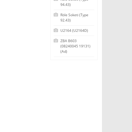
94.43)
Röle Soketi (Type
92.43)
U2164 (U2164D)
ZBA B603
(08240045 19131)
(Ad)