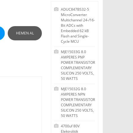
ADUC847BS32-5
MicroConverter
Multichannel 24-/16-
Bit ADCs with
Embedded 62 kB
HEMEN AL
Flash and Single-
Cycle MCU
MJE15033G 8.0
AMPERES PNP
POWER TRANSISTOR
COMPLEMENTARY
SILICON 250 VOLTS,
50 WATTS
MJE15032G 8.0
AMPERES NPN
POWER TRANSISTOR
COMPLEMENTARY
SILICON 250 VOLTS,
50 WATTS
4700uf 80V
Elektrolitik