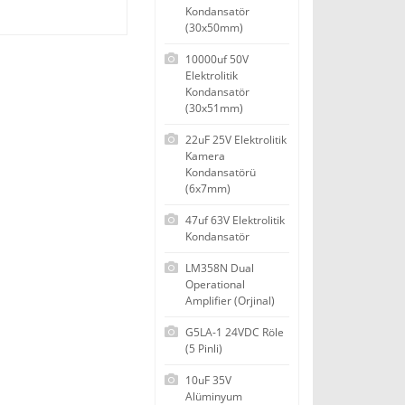
Kondansatör
(30x50mm)
10000uf 50V
Elektrolitik
Kondansatör
(30x51mm)
22uF 25V Elektrolitik
Kamera
Kondansatörü
(6x7mm)
47uf 63V Elektrolitik
Kondansatör
LM358N Dual
Operational
Amplifier (Orjinal)
G5LA-1 24VDC Röle
(5 Pinli)
10uF 35V
Alüminyum