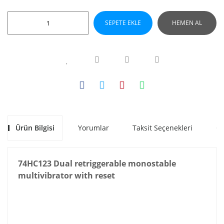
SEPETE EKLE
HEMEN AL
Ürün Bilgisi
Yorumlar
Taksit Seçenekleri
Ön
74HC123 Dual retriggerable monostable
multivibrator with reset