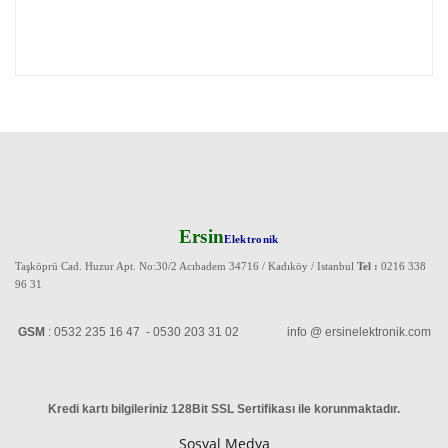
Ersin
Elektronik
Taşköprü Cad. Huzur Apt. No:30/2 Acıbadem 34716 / Kadıköy / Istanbul
Tel :
0216 338
96 31
GSM
: 0532 235 16 47 - 0530 203 31 02 info @ ersinelektronik.com
Kredi kartı bilgileriniz 128Bit SSL Sertifikası ile korunmaktadır
.
Sosyal Medya