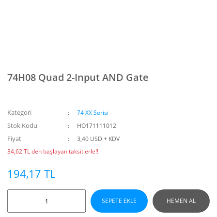
74H08 Quad 2-Input AND Gate
Kategori
74 XX Serisi
Stok Kodu
HO171111012
Fiyat
3,40 USD + KDV
34,62 TL den başlayan taksitlerle!!
194,17 TL
SEPETE EKLE
HEMEN AL