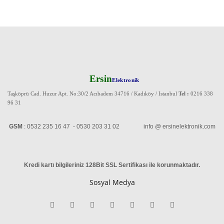
Ersin
Elektronik
Taşköprü Cad. Huzur Apt. No:30/2 Acıbadem 34716 / Kadıköy / Istanbul
Tel :
0216 338
96 31
GSM
: 0532 235 16 47 - 0530 203 31 02 info @ ersinelektronik.com
Kredi kartı bilgileriniz 128Bit SSL Sertifikası ile korunmaktadır
.
Sosyal Medya