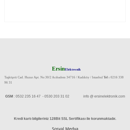
Ersin
Elektronik
Taşköprü Cad. Huzur Apt. No:30/2 Acıbadem 34716 / Kadıköy / Istanbul
Tel :
0216 338
96 31
GSM
: 0532 235 16 47 - 0530 203 31 02 info @ ersinelektronik.com
Kredi kartı bilgileriniz 128Bit SSL Sertifikası ile korunmaktadır
.
Sosyal Medya