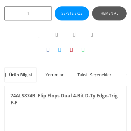
SEPETE EKLE
HEMEN AL
Ürün Bilgisi
Yorumlar
Taksit Seçenekleri
Ön
74ALS874B Flip Flops Dual 4-Bit D-Ty Edge-Trig
F-F