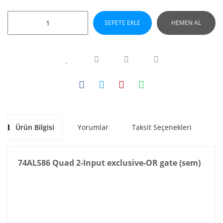
SEPETE EKLE
HEMEN AL
Ürün Bilgisi
Yorumlar
Taksit Seçenekleri
Ön
74ALS86 Quad 2-Input exclusive-OR gate (sem)