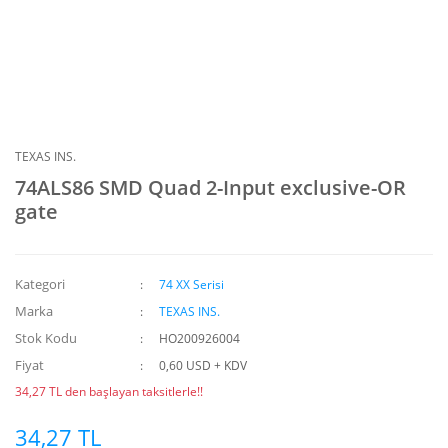
TEXAS INS.
74ALS86 SMD Quad 2-Input exclusive-OR
gate
Kategori
74 XX Serisi
Marka
TEXAS INS.
Stok Kodu
HO200926004
Fiyat
0,60 USD + KDV
34,27 TL den başlayan taksitlerle!!
34,27 TL