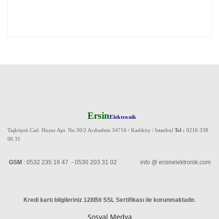
Ersin
Elektronik
Taşköprü Cad. Huzur Apt. No:30/2 Acıbadem 34716 / Kadıköy / Istanbul
Tel :
0216 338
96 31
GSM
: 0532 235 16 47 - 0530 203 31 02 info @ ersinelektronik.com
Kredi kartı bilgileriniz 128Bit SSL Sertifikası ile korunmaktadır
.
Sosyal Medya