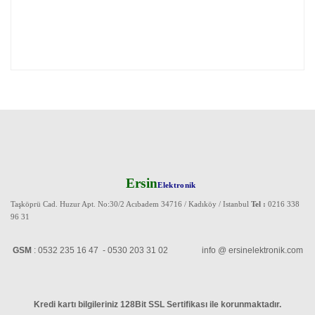
Ersin
Elektronik
Taşköprü Cad. Huzur Apt. No:30/2 Acıbadem 34716 / Kadıköy / Istanbul
Tel :
0216 338
96 31
GSM
: 0532 235 16 47 - 0530 203 31 02 info @ ersinelektronik.com
Kredi kartı bilgileriniz 128Bit SSL Sertifikası ile korunmaktadır
.