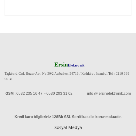
Ersin
Elektronik
Taşköprü Cad. Huzur Apt. No:30/2 Acıbadem 34716 / Kadıköy / Istanbul
Tel :
0216 338
96 31
GSM
: 0532 235 16 47 - 0530 203 31 02 info @ ersinelektronik.com
Kredi kartı bilgileriniz 128Bit SSL Sertifikası ile korunmaktadır
.
Sosyal Medya