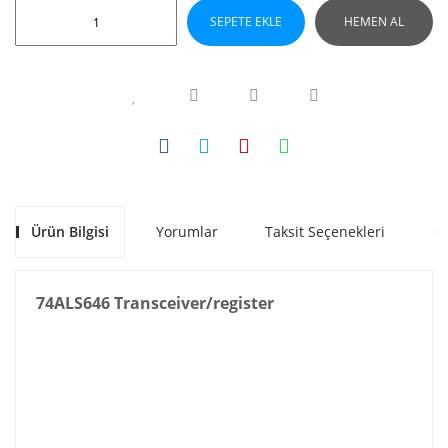
SEPETE EKLE
HEMEN AL
Ürün Bilgisi
Yorumlar
Taksit Seçenekleri
Ön
74ALS646 Transceiver/register