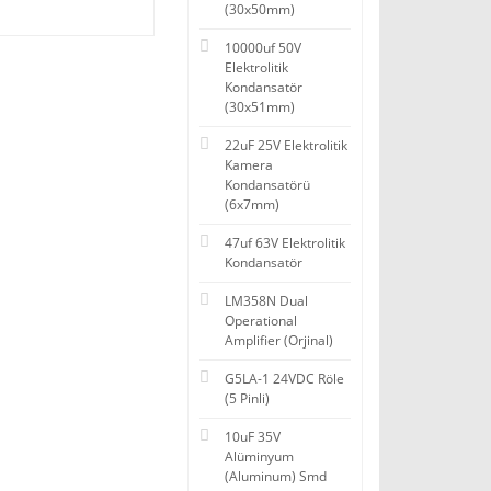
(30x50mm)
10000uf 50V
Elektrolitik
Kondansatör
(30x51mm)
22uF 25V Elektrolitik
Kamera
Kondansatörü
(6x7mm)
47uf 63V Elektrolitik
Kondansatör
LM358N Dual
Operational
Amplifier (Orjinal)
G5LA-1 24VDC Röle
(5 Pinli)
10uF 35V
Alüminyum
(Aluminum) Smd