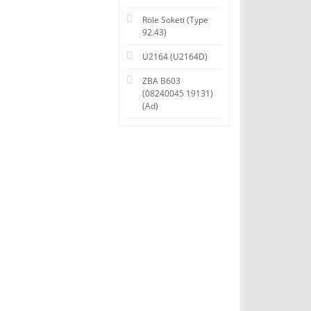
Röle Soketi (Type
92.43)
U2164 (U2164D)
ZBA B603
(08240045 19131)
(Ad)