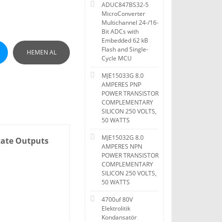
ADUC847BS32-5
MicroConverter
Multichannel 24-/16-
Bit ADCs with
Embedded 62 kB
Flash and Single-
HEMEN AL
Cycle MCU
MJE15033G 8.0
AMPERES PNP
POWER TRANSISTOR
COMPLEMENTARY
SILICON 250 VOLTS,
50 WATTS
MJE15032G 8.0
State Outputs
AMPERES NPN
POWER TRANSISTOR
COMPLEMENTARY
SILICON 250 VOLTS,
50 WATTS
4700uf 80V
Elektrolitik
Kondansatör