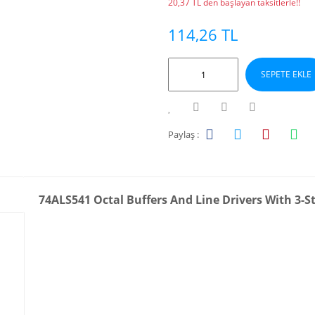
20,37 TL den başlayan taksitlerle!!
114,26 TL
SEPETE EKLE
Paylaş :
74ALS541 Octal Buffers And Line Drivers With 3-