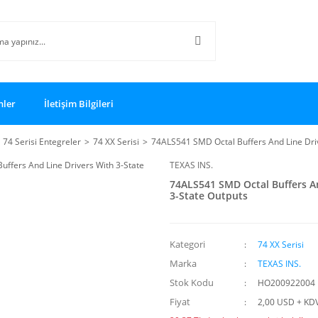
nler
İletişim Bilgileri
74 Serisi Entegreler
74 XX Serisi
74ALS541 SMD Octal Buffers And Line Driv
TEXAS INS.
74ALS541 SMD Octal Buffers A
3-State Outputs
Kategori
74 XX Serisi
Marka
TEXAS INS.
Stok Kodu
HO200922004
Fiyat
2,00 USD + KD