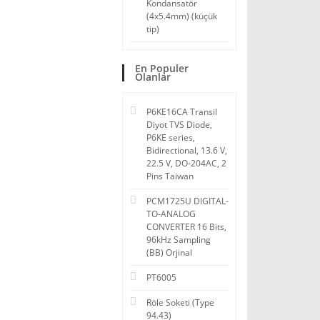
Kondansatör
(4x5.4mm) (küçük
tip)
En Populer
Olanlar
P6KE16CA Transil
Diyot TVS Diode,
P6KE series,
Bidirectional, 13.6 V,
22.5 V, DO-204AC, 2
Pins Taiwan
PCM1725U DIGITAL-
TO-ANALOG
CONVERTER 16 Bits,
96kHz Sampling
(BB) Orjinal
PT6005
Röle Soketi (Type
94.43)