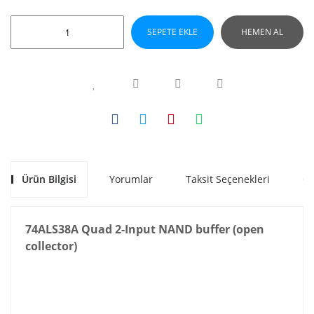
SEPETE EKLE
HEMEN AL
Ürün Bilgisi
Yorumlar
Taksit Seçenekleri
Ön
74ALS38A Quad 2-Input NAND buffer (open
collector)