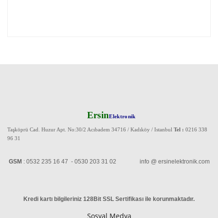
Ersin
Elektronik
Taşköprü Cad. Huzur Apt. No:30/2 Acıbadem 34716 / Kadıköy / Istanbul
Tel :
0216 338
96 31
GSM
: 0532 235 16 47 - 0530 203 31 02 info @ ersinelektronik.com
Kredi kartı bilgileriniz 128Bit SSL Sertifikası ile korunmaktadır
.
Sosyal Medya