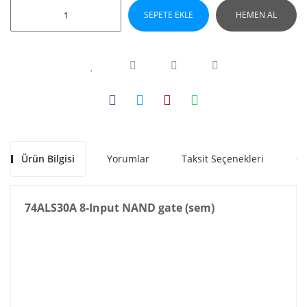
SEPETE EKLE
HEMEN AL
Ürün Bilgisi
Yorumlar
Taksit Seçenekleri
Ön
74ALS30A 8-Input NAND gate (sem)