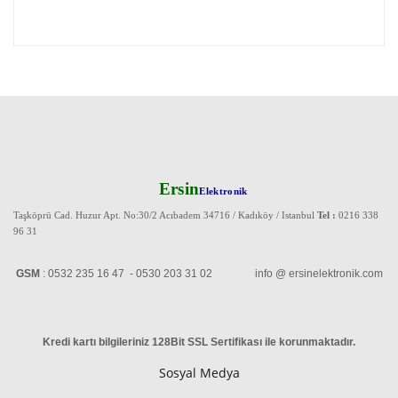
Ersin
Elektronik
Taşköprü Cad. Huzur Apt. No:30/2 Acıbadem 34716 / Kadıköy / Istanbul
Tel :
0216 338
96 31
GSM
: 0532 235 16 47 - 0530 203 31 02 info @ ersinelektronik.com
Kredi kartı bilgileriniz 128Bit SSL Sertifikası ile korunmaktadır
.
Sosyal Medya