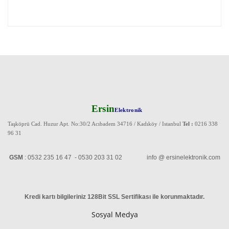
Ersin
Elektronik
Taşköprü Cad. Huzur Apt. No:30/2 Acıbadem 34716 / Kadıköy / Istanbul
Tel :
0216 338
96 31
GSM
: 0532 235 16 47 - 0530 203 31 02 info @ ersinelektronik.com
Kredi kartı bilgileriniz 128Bit SSL Sertifikası ile korunmaktadır
.
Sosyal Medya