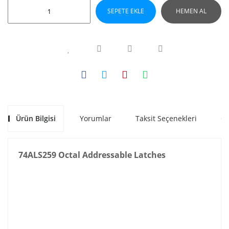
SEPETE EKLE
HEMEN AL
Ürün Bilgisi
Yorumlar
Taksit Seçenekleri
Ön
74ALS259 Octal Addressable Latches