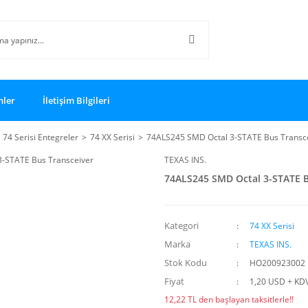
nler
İletişim Bilgileri
74 Serisi Entegreler
74 XX Serisi
74ALS245 SMD Octal 3-STATE Bus Transc
TEXAS INS.
74ALS245 SMD Octal 3-STATE B
Kategori
74 XX Serisi
Marka
TEXAS INS.
Stok Kodu
HO200923002
Fiyat
1,20 USD + KD
12,22 TL den başlayan taksitlerle!!