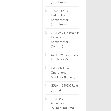
(30x50mm)
10000uf 50V
Elektrolitik
Kondansatör
(30x51mm)
22uF 25V Elektrolitik
Kamera
Kondansatörü
(6x7mm)
47uf 63V Elektrolitik
Kondansatör
LM358N Dual
Operational
Amplifier (Orjinal)
G5LA-1 24VDC Röle
(5 Pinli)
10uF 35V
Alüminyum
(Aluminum) Smd