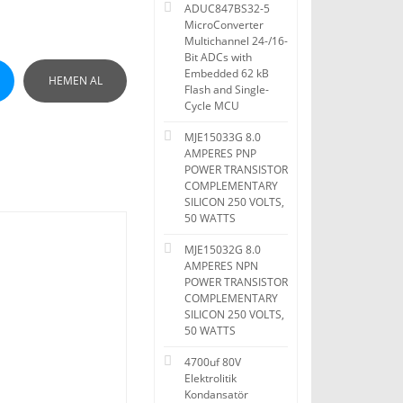
ADUC847BS32-5
MicroConverter
Multichannel 24-/16-
Bit ADCs with
Embedded 62 kB
HEMEN AL
Flash and Single-
Cycle MCU
MJE15033G 8.0
AMPERES PNP
POWER TRANSISTOR
COMPLEMENTARY
SILICON 250 VOLTS,
50 WATTS
MJE15032G 8.0
AMPERES NPN
POWER TRANSISTOR
COMPLEMENTARY
SILICON 250 VOLTS,
50 WATTS
4700uf 80V
Elektrolitik
Kondansatör