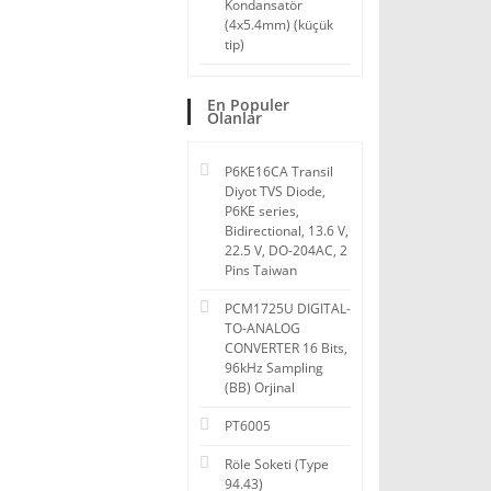
Kondansatör
(4x5.4mm) (küçük
tip)
En Populer
Olanlar
P6KE16CA Transil
Diyot TVS Diode,
P6KE series,
Bidirectional, 13.6 V,
22.5 V, DO-204AC, 2
Pins Taiwan
PCM1725U DIGITAL-
TO-ANALOG
CONVERTER 16 Bits,
96kHz Sampling
(BB) Orjinal
PT6005
Röle Soketi (Type
94.43)