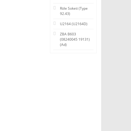
Röle Soketi (Type
92.43)
U2164 (U2164D)
ZBA B603
(08240045 19131)
(Ad)