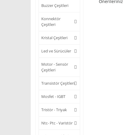
Önerileriniz
Buzzer Çeşitleri
Konnektör
Çeşitleri
Kristal Çeşitleri
Led ve Sürücüler
Motor - Sensör
Çeşitleri
Transistör Çeşitleri
Mosfet - IGBT
Tristör - Triyak
Ntc- Ptc - Varistör