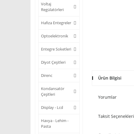
Voltaj
Regülatörleri
Hafıza Entegreler
Optoelektronik
Entegre Soketleri
Diyot Çeşitleri
Direnc
Ürün Bilgisi
Kondansatör
Çeşitleri
Yorumlar
Display - Lcd
Taksit Seçenekleri
Havya - Lehim -
Pasta