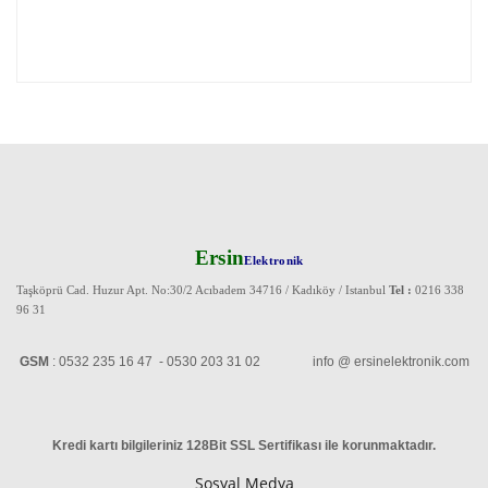
Ersin
Elektronik
Taşköprü Cad. Huzur Apt. No:30/2 Acıbadem 34716 / Kadıköy / Istanbul
Tel :
0216 338
96 31
GSM
: 0532 235 16 47 - 0530 203 31 02 info @ ersinelektronik.com
Kredi kartı bilgileriniz 128Bit SSL Sertifikası ile korunmaktadır
.
Sosyal Medya