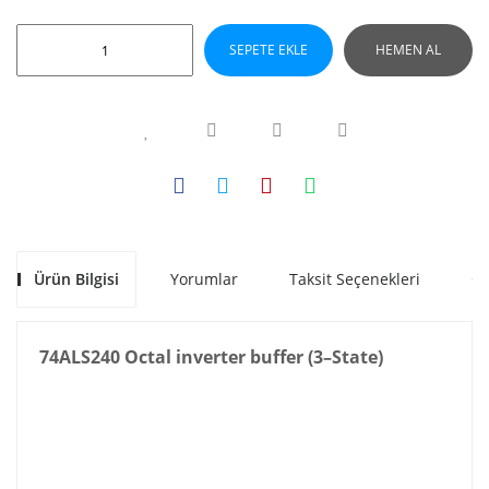
SEPETE EKLE
HEMEN AL
Ürün Bilgisi
Yorumlar
Taksit Seçenekleri
Ön
74ALS240 Octal inverter buffer (3–State)