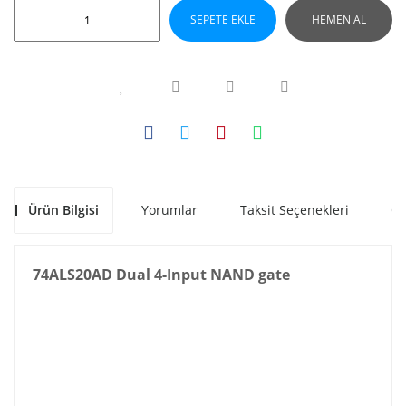
SEPETE EKLE
HEMEN AL
Ürün Bilgisi
Yorumlar
Taksit Seçenekleri
Ön
74ALS20AD Dual 4-Input NAND gate