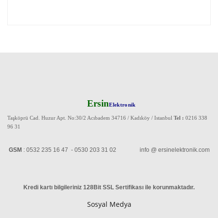
Ersin
Elektronik
Taşköprü Cad. Huzur Apt. No:30/2 Acıbadem 34716 / Kadıköy / Istanbul
Tel :
0216 338
96 31
GSM
: 0532 235 16 47 - 0530 203 31 02 info @ ersinelektronik.com
Kredi kartı bilgileriniz 128Bit SSL Sertifikası ile korunmaktadır
.
Sosyal Medya