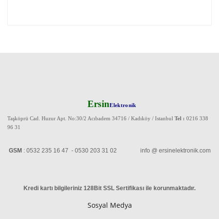
Ersin
Elektronik
Taşköprü Cad. Huzur Apt. No:30/2 Acıbadem 34716 / Kadıköy / Istanbul
Tel :
0216 338
96 31
GSM
: 0532 235 16 47 - 0530 203 31 02 info @ ersinelektronik.com
Kredi kartı bilgileriniz 128Bit SSL Sertifikası ile korunmaktadır
.
Sosyal Medya