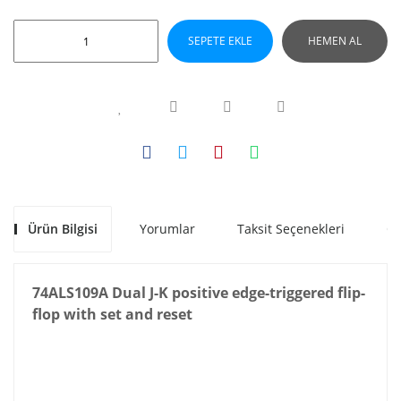
SEPETE EKLE
HEMEN AL
Ürün Bilgisi
Yorumlar
Taksit Seçenekleri
Ön
74ALS109A Dual J-K positive edge-triggered flip-
flop with set and reset