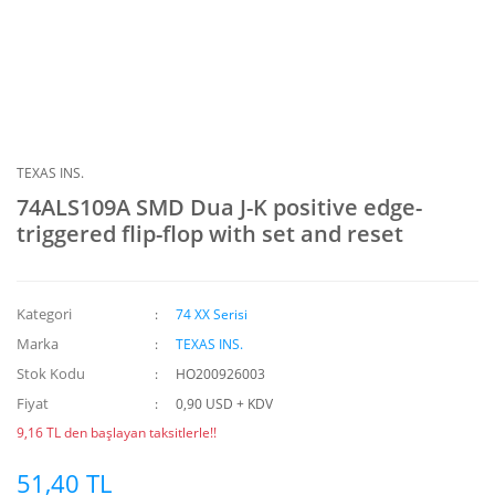
TEXAS INS.
74ALS109A SMD Dua J-K positive edge-
triggered flip-flop with set and reset
Kategori
74 XX Serisi
Marka
TEXAS INS.
Stok Kodu
HO200926003
Fiyat
0,90 USD + KDV
9,16 TL den başlayan taksitlerle!!
51,40 TL