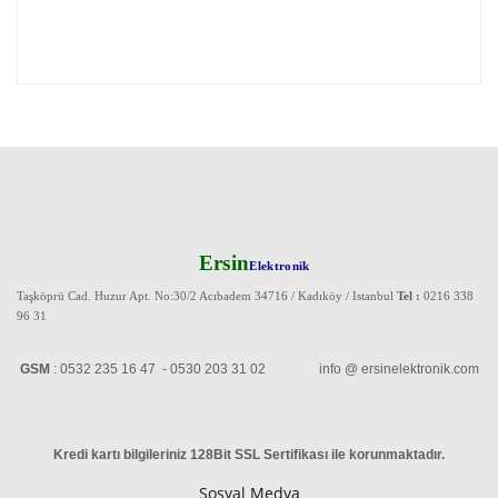
Ersin
Elektronik
Taşköprü Cad. Huzur Apt. No:30/2 Acıbadem 34716 / Kadıköy / Istanbul
Tel :
0216 338
96 31
GSM
: 0532 235 16 47 - 0530 203 31 02 info @ ersinelektronik.com
Kredi kartı bilgileriniz 128Bit SSL Sertifikası ile korunmaktadır
.
Sosyal Medya