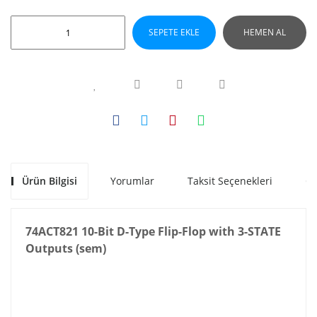
SEPETE EKLE
HEMEN AL
Ürün Bilgisi
Yorumlar
Taksit Seçenekleri
Ön
74ACT821 10-Bit D-Type Flip-Flop with 3-STATE
Outputs (sem)