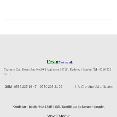
Ersin
Elektronik
Taşköprü Cad. Huzur Apt. No:30/2 Acıbadem 34716 / Kadıköy / Istanbul
Tel :
0216 338
96 31
GSM
: 0532 235 16 47 - 0530 203 31 02 info @ ersinelektronik.com
Kredi kartı bilgileriniz 128Bit SSL Sertifikası ile korunmaktadır
.
Sosyal Medya