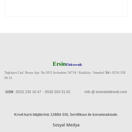
Ersin
Elektronik
Taşköprü Cad. Huzur Apt. No:30/2 Acıbadem 34716 / Kadıköy / Istanbul
Tel :
0216 338
96 31
GSM
: 0532 235 16 47 - 0530 203 31 02 info @ ersinelektronik.com
Kredi kartı bilgileriniz 128Bit SSL Sertifikası ile korunmaktadır
.
Sosyal Medya