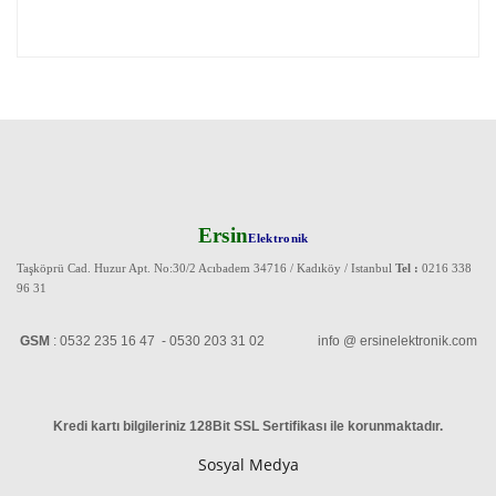
Ersin
Elektronik
Taşköprü Cad. Huzur Apt. No:30/2 Acıbadem 34716 / Kadıköy / Istanbul
Tel :
0216 338
96 31
GSM
: 0532 235 16 47 - 0530 203 31 02 info @ ersinelektronik.com
Kredi kartı bilgileriniz 128Bit SSL Sertifikası ile korunmaktadır
.
Sosyal Medya