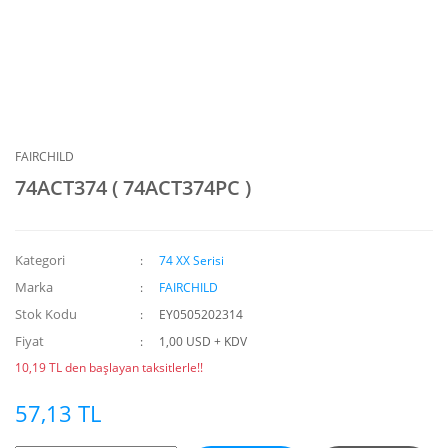
FAIRCHILD
74ACT374 ( 74ACT374PC )
Kategori
74 XX Serisi
Marka
FAIRCHILD
Stok Kodu
EY0505202314
Fiyat
1,00 USD + KDV
10,19 TL den başlayan taksitlerle!!
57,13 TL