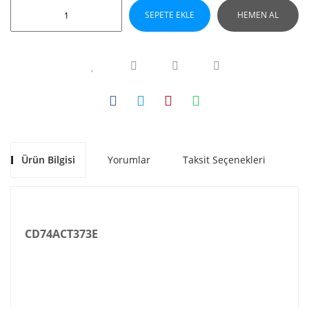
SEPETE EKLE
HEMEN AL
Ürün Bilgisi
Yorumlar
Taksit Seçenekleri
Ön
CD74ACT373E