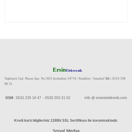
Ersin
Elektronik
Taşköprü Cad. Huzur Apt. No:30/2 Acıbadem 34716 / Kadıköy / Istanbul
Tel :
0216 338
96 31
GSM
: 0532 235 16 47 - 0530 203 31 02 info @ ersinelektronik.com
Kredi kartı bilgileriniz 128Bit SSL Sertifikası ile korunmaktadır
.
Sosyal Medya