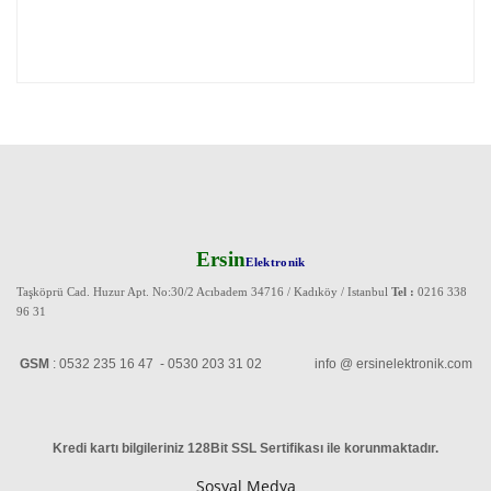
Ersin
Elektronik
Taşköprü Cad. Huzur Apt. No:30/2 Acıbadem 34716 / Kadıköy / Istanbul
Tel :
0216 338
96 31
GSM
: 0532 235 16 47 - 0530 203 31 02 info @ ersinelektronik.com
Kredi kartı bilgileriniz 128Bit SSL Sertifikası ile korunmaktadır
.
Sosyal Medya