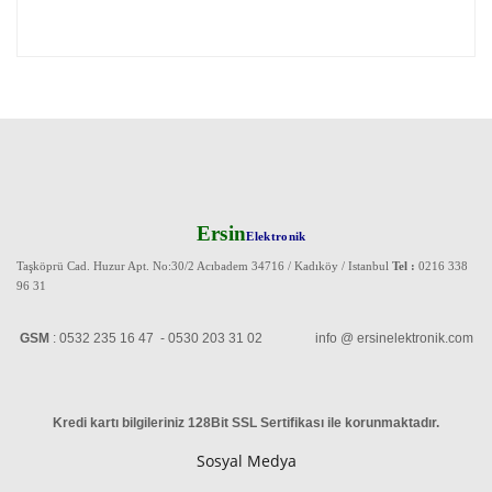
Ersin
Elektronik
Taşköprü Cad. Huzur Apt. No:30/2 Acıbadem 34716 / Kadıköy / Istanbul
Tel :
0216 338
96 31
GSM
: 0532 235 16 47 - 0530 203 31 02 info @ ersinelektronik.com
Kredi kartı bilgileriniz 128Bit SSL Sertifikası ile korunmaktadır
.
Sosyal Medya