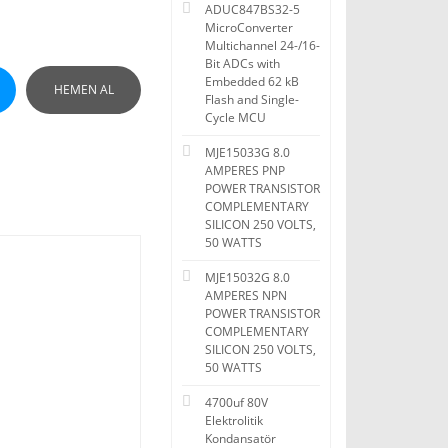
ADUC847BS32-5
MicroConverter
Multichannel 24-/16-
Bit ADCs with
Embedded 62 kB
HEMEN AL
Flash and Single-
Cycle MCU
MJE15033G 8.0
AMPERES PNP
POWER TRANSISTOR
COMPLEMENTARY
SILICON 250 VOLTS,
50 WATTS
MJE15032G 8.0
AMPERES NPN
POWER TRANSISTOR
COMPLEMENTARY
SILICON 250 VOLTS,
50 WATTS
4700uf 80V
Elektrolitik
Kondansatör