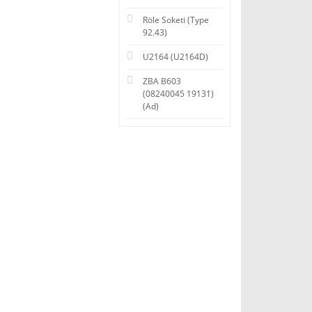
Röle Soketi (Type
92.43)
U2164 (U2164D)
ZBA B603
(08240045 19131)
(Ad)