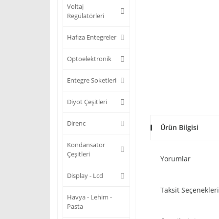
Voltaj
Regülatörleri
Hafıza Entegreler
Optoelektronik
Entegre Soketleri
Diyot Çeşitleri
Direnc
Ürün Bilgisi
Kondansatör
Çeşitleri
Yorumlar
Display - Lcd
Taksit Seçenekleri
Havya - Lehim -
Pasta