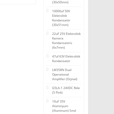
(30x50mm)
10000uf 50V
Elektrolitik
Kondansatör
(30x51mm)
22uF 25V Elektrolitik
Kamera
Kondansatörü
(6x7mm)
47uf 63V Elektrolitik
Kondansatör
LM358N Dual
Operational
Amplifier (Orjinal)
G5LA-1 24VDC Röle
(5 Pinli)
10uF 35V
Alüminyum
(Aluminum) Smd