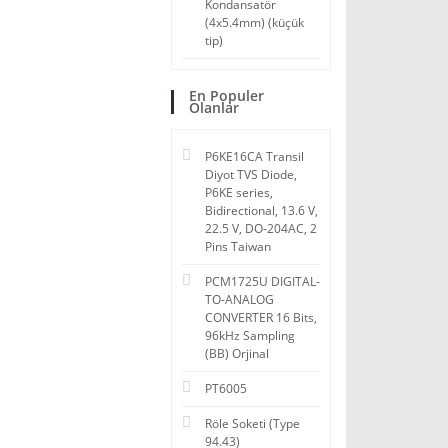
Kondansatör
(4x5.4mm) (küçük
tip)
En Populer
Olanlar
P6KE16CA Transil
Diyot TVS Diode,
P6KE series,
Bidirectional, 13.6 V,
22.5 V, DO-204AC, 2
Pins Taiwan
PCM1725U DIGITAL-
TO-ANALOG
CONVERTER 16 Bits,
96kHz Sampling
(BB) Orjinal
PT6005
Röle Soketi (Type
94.43)