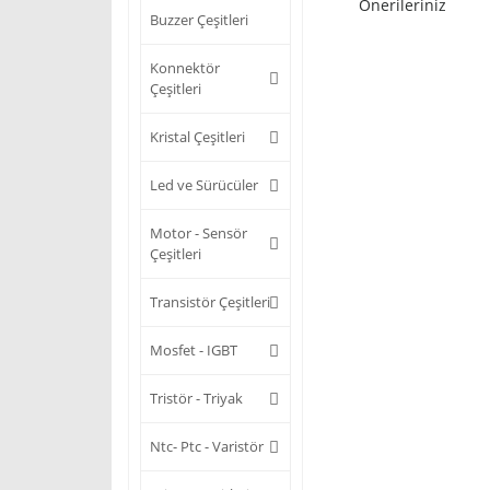
Önerileriniz
Buzzer Çeşitleri
Konnektör
Çeşitleri
Kristal Çeşitleri
Led ve Sürücüler
Motor - Sensör
Çeşitleri
Transistör Çeşitleri
Mosfet - IGBT
Tristör - Triyak
Ntc- Ptc - Varistör