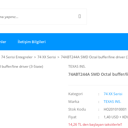
nler
İletişim Bilgileri
74 Serisi Entegreler
74 XX Serisi
74ABT244A SMD Octal buffer/line driver (
TEXAS INS.
74ABT244A SMD Octal buffer/lin
Kategori
74 XX Serisi
Marka
TEXAS INS.
Stok Kodu
HO201010001
Fiyat
1,40 USD + KD
14,26 TL den başlayan taksitlerle!!