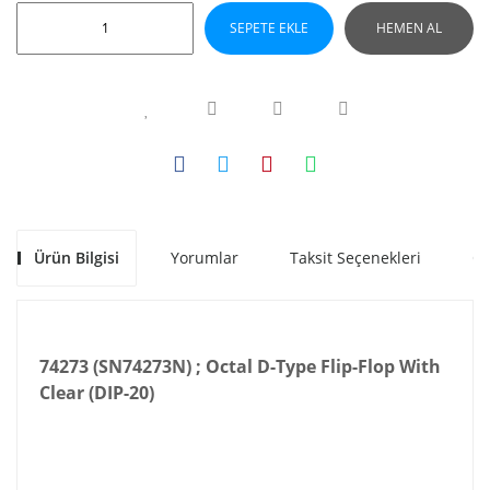
SEPETE EKLE
HEMEN AL
Ürün Bilgisi
Yorumlar
Taksit Seçenekleri
Ön
74273 (SN74273N) ; Octal D-Type Flip-Flop With
Clear (DIP-20)