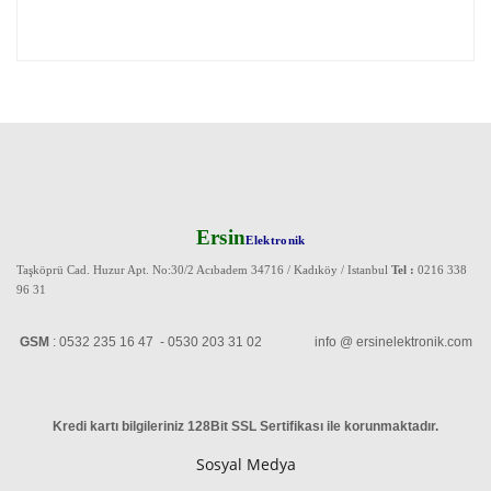
Ersin
Elektronik
Taşköprü Cad. Huzur Apt. No:30/2 Acıbadem 34716 / Kadıköy / Istanbul
Tel :
0216 338
96 31
GSM
: 0532 235 16 47 - 0530 203 31 02 info @ ersinelektronik.com
Kredi kartı bilgileriniz 128Bit SSL Sertifikası ile korunmaktadır
.
Sosyal Medya