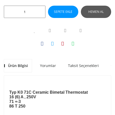
SEPETE EKLE
HEMEN AL
Ürün Bilgisi
Yorumlar
Taksit Seçenekleri
Ön
Typ K0 71C Ceramic Bimetal Thermostat
16 (6) A , 250V
71 +-3
86 T 250