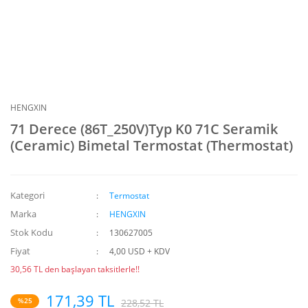
HENGXIN
71 Derece (86T_250V)Typ K0 71C Seramik
(Ceramic) Bimetal Termostat (Thermostat)
Kategori
Termostat
Marka
HENGXIN
Stok Kodu
130627005
Fiyat
4,00 USD + KDV
30,56 TL den başlayan taksitlerle!!
171,39 TL
%25
228,52 TL