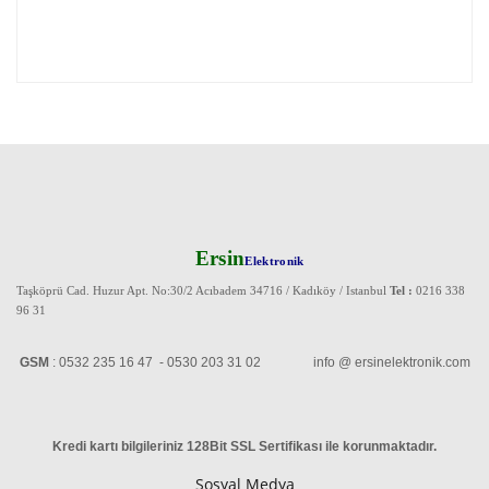
Ersin
Elektronik
Taşköprü Cad. Huzur Apt. No:30/2 Acıbadem 34716 / Kadıköy / Istanbul
Tel :
0216 338
96 31
GSM
: 0532 235 16 47 - 0530 203 31 02 info @ ersinelektronik.com
Kredi kartı bilgileriniz 128Bit SSL Sertifikası ile korunmaktadır
.
Sosyal Medya